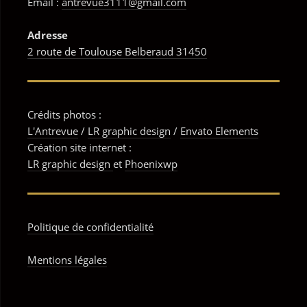
Email :
antrevue3111@gmail.com
Adress
e
2 route de Toulouse Belberaud 31450
Crédits photos :
L'Antrevue
/
LR graphic design
/
Envato Elements
Création site internet :
LR graphic design
et
Phoenixwp
Politique de confidentialité
Mentions légales