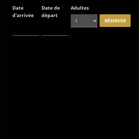
Date
Date de
Adultes
d'arrivée
départ