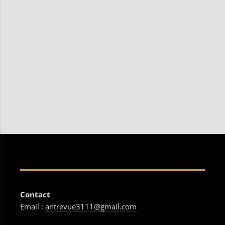
Contact
Email :
antrevue3111@gmail.com